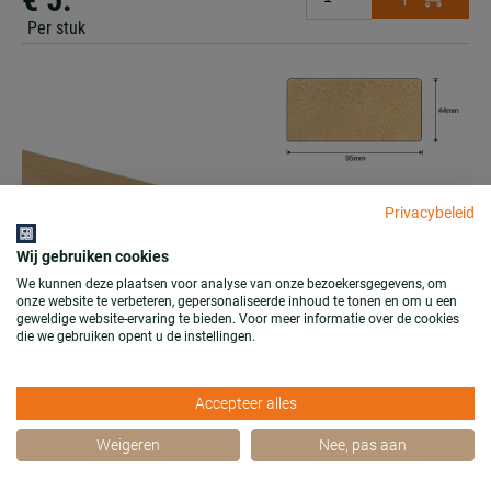
Per stuk
Privacybeleid
Wij gebruiken cookies
We kunnen deze plaatsen voor analyse van onze bezoekersgegevens, om
onze website te verbeteren, gepersonaliseerde inhoud te tonen en om u een
geweldige website-ervaring te bieden. Voor meer informatie over de cookies
die we gebruiken opent u de instellingen.
Accepteer alles
Vuren C 44x95 mm. geschaafd
Weigeren
Nee, pas aan
Lengte = 3,00 mtr.