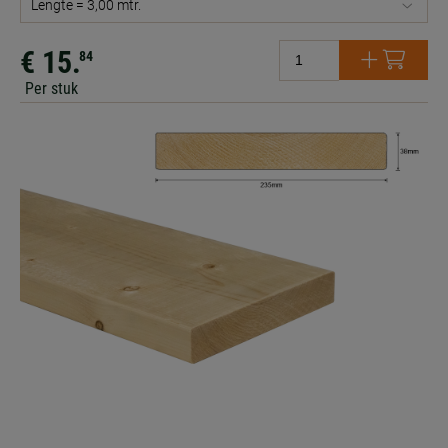
Lengte = 3,00 mtr.
€ 15.
84
Per stuk