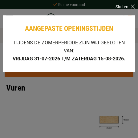
Ruime voorraad
Sluiten
Scherpe prijzen
0
Bezorgen of afhalen
AANGEPASTE OPENINGSTIJDEN
Ruime voorraad
TIJDENS DE ZOMERPERIODE ZIJN WIJ GESLOTEN
VAN:
Home
Assortiment
Hout & plaatmateriaal
Vuren
VRIJDAG 31-07-2026 T/M ZATERDAG 15-08-2026.
filter
Vuren