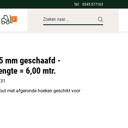
Tel:
0345-577163
0
5 mm geschaafd -
engte = 6,00 mtr.
831
ut met afgeronde hoeken geschikt voor