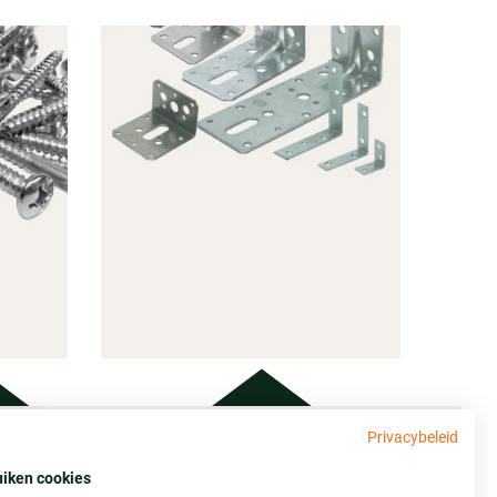
Privacybeleid
Adres
GINGS
uiken cookies