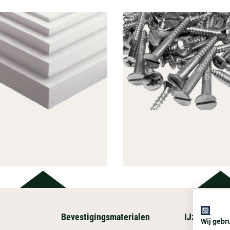
Bevestigingsmaterialen
IJzerwaren
BEVESTI
Wij gebr