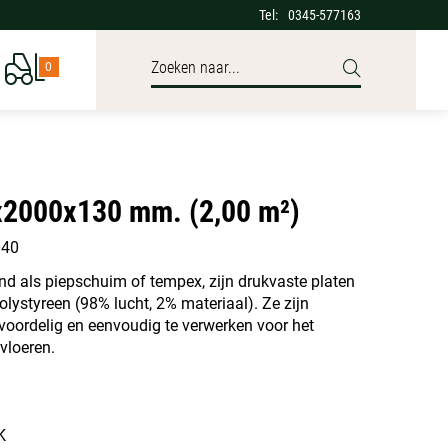
Tel:
0345-577163
0
2000x130 mm. (2,00 m²)
040
end als piepschuim of tempex, zijn drukvaste platen
ystyreen (98% lucht, 2% materiaal). Ze zijn
 voordelig en eenvoudig te verwerken voor het
vloeren.
K