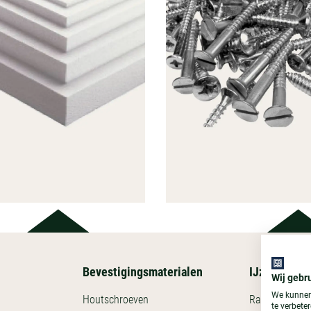
Bevestigingsmaterialen
IJzerwaren
BEVESTI
Wij gebr
ISOLATIE
MATER
We kunnen
Houtschroeven
Raveeldragers
te verbete