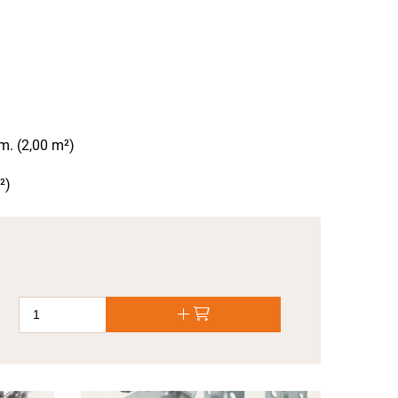
n
. (2,00 m²)
²)