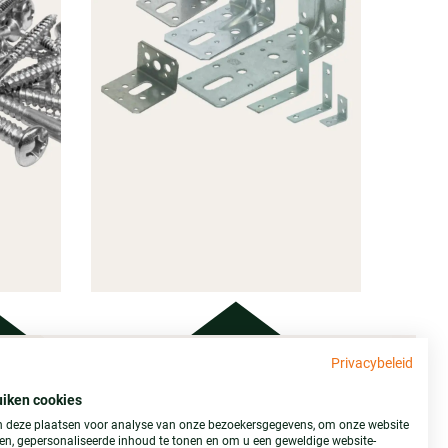
Privacybeleid
Adres
GINGS
uiken cookies
IAAL
IJZERWAREN
 deze plaatsen voor analyse van onze bezoekersgegevens, om onze website
Stemid Bouwstoffen B.V.
ren, gepersonaliseerde inhoud te tonen en om u een geweldige website-