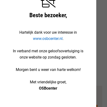
ook niet nestelen in de isolatie.
Rd-waarde: 1,20
Beste bezoeker,
Lambda-waarde: 0,034 W/m.K
Hartelijk dank voor uw interesse in
Brandklasse: E
www.osbcenter.nl
.
Druksterkte: 300 kPa
In verband met onze geloofsovertuiging is
Randafwerking: sponning
onze website op zondag gesloten.
Afmeting: 600x1250x40 mm. (0,75 m²)
Morgen bent u weer van harte welkom!
Aantal in pak: 9 stuks (6,75 m²)
Met vriendelijke groet,
OSBcenter
€8.
75
per plaat
incl. BTW