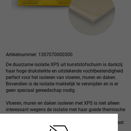
Artikelnummer: 1307070000300
De duurzame isolatie XPS uit kunststofschuim is dankzij
haar hoge druksterkte en uitstekende vochtbestendigheid
perfect voor het isoleren van vloeren, muren en daken.
Bovendien is de isolatie makkelijk te versnijden en is er
geen speciaal gereedschap nodig.
Vloeren, muren en daken isoleren met XPS is niet alleen
interessant wegens de isolatie met haar goede thermische
en technische eigenschappen, maar ook erg duurzaam.
De isolatie rot namelijk niet en kan niet worden aangetast
door schimmels. Insecten en knaagdieren kunnen zich