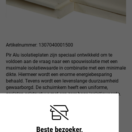
Artikelnummer: 1307040001500
Pir Alu isolatieplaten zijn speciaal ontwikkeld om te
voldoen aan de vraag naar een spouwisolatie met een
maximale isolatiewaarde in combinatie met een minimale
dikte. Hiermeer wordt een enorme energiebesparing
behaald. Tevens wordt een levenslange duurzaamheid
gewaarborgd. De schuimkern heeft een uniforme,
gesloten celstructuur met een zeer hoge isolatiewaarde.
Rd-waarde: 3,60
Lambda-waarde: 0,022 W/m.K
Beste bezoeker,