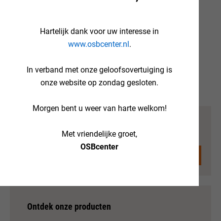
Brandklasse: F
Druksterkte: 150 kPa
Hartelijk dank voor uw interesse in
www.osbcenter.nl
.
Randafwerking: tand en groef
Afmeting: 600x1200x80 mm. (0,72 m²)
In verband met onze geloofsovertuiging is
onze website op zondag gesloten.
Aantal in pak: 6 stuks (4,32 m²)
Morgen bent u weer van harte welkom!
€21.
65
Met vriendelijke groet,
per plaat
incl. BTW
OSBcenter
Ontdek onze producten