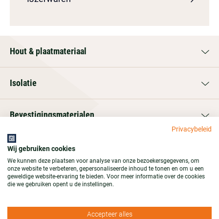
Hout & plaatmateriaal
Isolatie
Bevestigingsmaterialen
Privacybeleid
IJzerwaren
Wij gebruiken cookies
We kunnen deze plaatsen voor analyse van onze bezoekersgegevens, om
onze website te verbeteren, gepersonaliseerde inhoud te tonen en om u een
geweldige website-ervaring te bieden. Voor meer informatie over de cookies
Adres
die we gebruiken opent u de instellingen.
OSBcenter.nl is een onderdeel van
Stemid Bouwstoffen B.V.
Accepteer alles