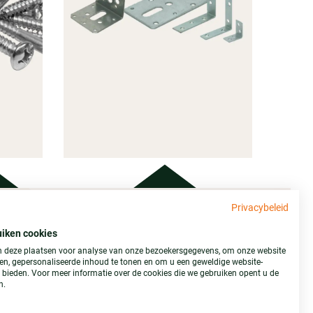
Privacybeleid
Adres
GINGS
uiken cookies
IAAL
IJZERWAREN
 deze plaatsen voor analyse van onze bezoekersgegevens, om onze website
Stemid Bouwstoffen B.V.
ren, gepersonaliseerde inhoud te tonen en om u een geweldige website-
anbod
Bekijk ons aanbod
Poppenbouwing 10
e bieden. Voor meer informatie over de cookies die we gebruiken opent u de
n.
4191 NZ Geldermalsen
0345-577163