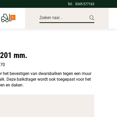
Tel:
0345-577163
0
x201 mm.
170
oor het bevestigen van dwarsbalken tegen een muur
alk. Deze balkdrager wordt ook toegepast voor het
ren en daken.