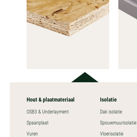
Hout & plaatmateriaal
Isolatie
HOUT &
PLAATMATERIAAL
OSB3 & Underlayment
Dak isolatie
Bekijk ons aanbod
Beki
Spaanplaat
Spouwmuurisolatie
Vuren
Vloerisolatie