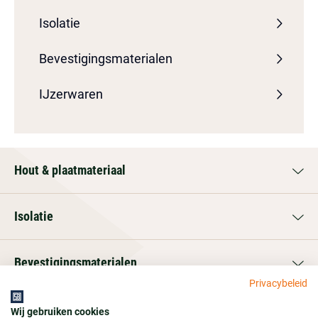
Isolatie
Bevestigingsmaterialen
IJzerwaren
Hout & plaatmateriaal
Isolatie
Bevestigingsmaterialen
Privacybeleid
IJzerwaren
Wij gebruiken cookies