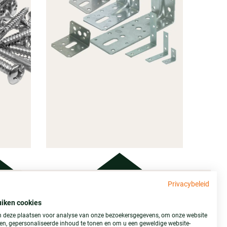
Privacybeleid
Adres
GINGS
uiken cookies
IAAL
IJZERWAREN
 deze plaatsen voor analyse van onze bezoekersgegevens, om onze website
Stemid Bouwstoffen B.V.
ren, gepersonaliseerde inhoud te tonen en om u een geweldige website-