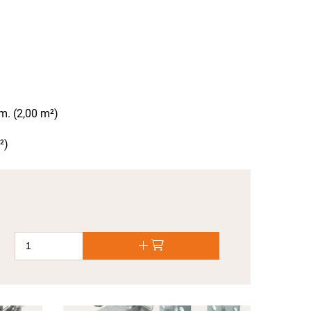
n
. (2,00 m²)
²)