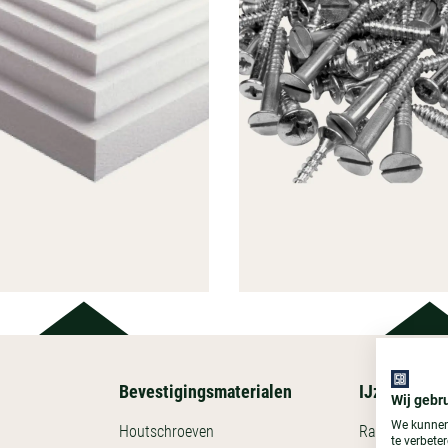
Bevestigingsmaterialen
IJzerwaren
BEVESTI
Wij gebr
ISOLATIE
MATER
We kunnen
Houtschroeven
Raveeldragers
te verbete