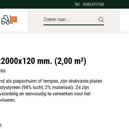
Tel:
0345-577163
0
2000x120 mm. (2,00 m²)
999
end als piepschuim of tempex, zijn drukvaste platen
ystyreen (98% lucht, 2% materiaal). Ze zijn
 voordelig en eenvoudig te verwerken voor het
vloeren.
K