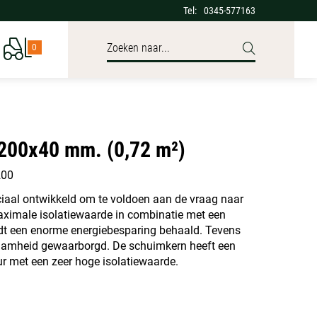
Tel:
0345-577163
0
1200x40 mm. (0,72 m²)
200
peciaal ontwikkeld om te voldoen aan de vraag naar
ximale isolatiewaarde in combinatie met een
dt een enorme energiebesparing behaald. Tevens
aamheid gewaarborgd. De schuimkern heeft een
ur met een zeer hoge isolatiewaarde.