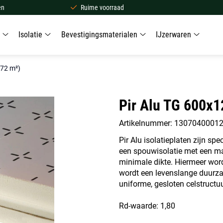
en
Ruime voorraad
Isolatie
Bevestigingsmaterialen
IJzerwaren
,72 m²)
Pir Alu TG 600x
Artikelnummer: 1307040001
Pir Alu isolatieplaten zijn s
een spouwisolatie met een ma
minimale dikte. Hiermeer wor
wordt een levenslange duurz
uniforme, gesloten celstructu
Rd-waarde: 1,80