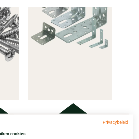
Privacybeleid
Adres
GINGS
uiken cookies