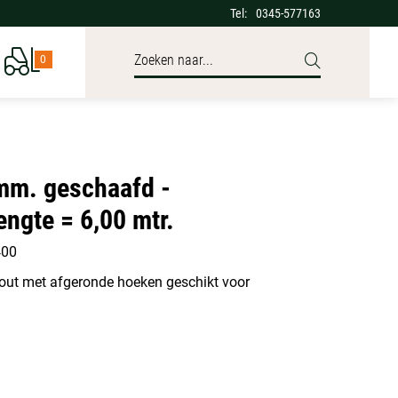
Tel:
0345-577163
0
mm. geschaafd -
engte = 6,00 mtr.
400
ut met afgeronde hoeken geschikt voor