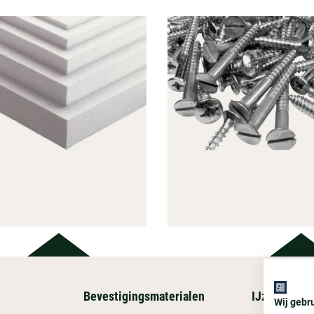
Bevestigingsmaterialen
IJzerwaren
BEVESTI
Wij gebr